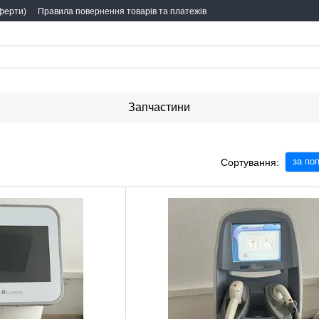
оферти)
Правила повернення товарів та платежів
Запчастини
за по
Сортування: