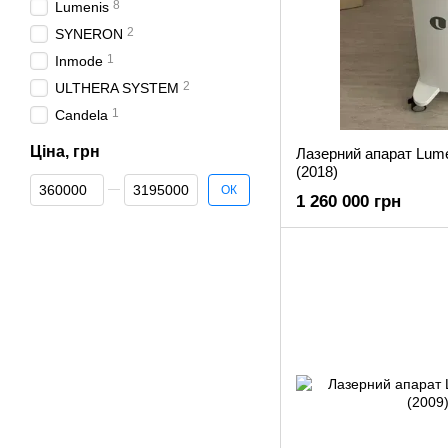
8
Lumenis
2
SYNERON
1
Inmode
2
ULTHERA SYSTEM
1
Candela
Ціна, грн
Лазерний апарат Lume
(2018)
Від Ціна, грн
До Ціна, грн
ОК
1 260 000 грн