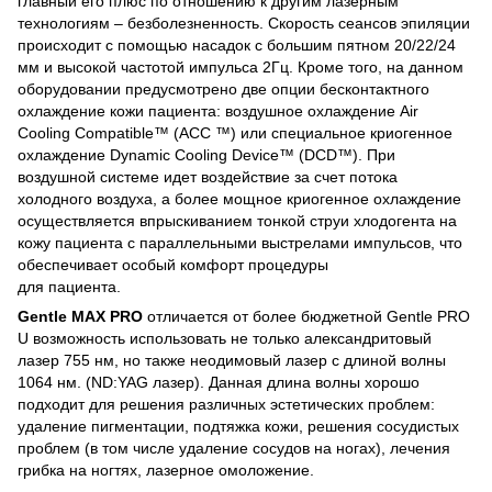
главный его плюс по отношению к другим лазерным
технологиям – безболезненность. Скорость сеансов эпиляции
происходит с помощью насадок с большим пятном 20/22/24
мм и высокой частотой импульса 2Гц. Кроме того, на данном
оборудовании предусмотрено две опции бесконтактного
охлаждение кожи пациента: воздушное охлаждение Air
Cooling Compatible™ (ACC ™) или специальное криогенное
охлаждение Dynamic Cooling Device™ (DCD™). При
воздушной системе идет воздействие за счет потока
холодного воздуха, а более мощное криогенное охлаждение
осуществляется впрыскиванием тонкой струи хлодогента на
кожу пациента с параллельными выстрелами импульсов, что
обеспечивает особый комфорт процедуры
для пациента.
Gentle MAX PRO
отличается от более бюджетной Gentle PRO
U возможность использовать не только александритовый
лазер 755 нм, но также неодимовый лазер с длиной волны
1064 нм. (ND:YAG лазер). Данная длина волны хорошо
подходит для решения различных эстетических проблем:
удаление пигментации, подтяжка кожи, решения сосудистых
проблем (в том числе удаление сосудов на ногах), лечения
грибка на ногтях, лазерное омоложение.